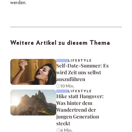
werden.
Weitere Artikel zu diesem Thema
LIFESTYLE
Self-Date-Summer: Es
wird Zeit uns selbst
auszuführen
10 Min.
LIFESTYLE
Hike statt Hangover:
Was hinter dem
Wandertrend der
jungen Generation
steckt
6 Min.