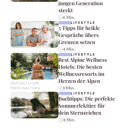
jungen Generation
steckt
6 Min.
LIFESTYLE
5 Tipps für heikle
Gespräche übers
Grenzen setzen
4 Min.
LIFESTYLE
Best Alpine Wellness
Hotels: Die besten
Wellnessresorts im
Herzen der Alpen
ENTGELTLICHE
3 Min.
EINSCHALTUNG
LIFESTYLE
Buchtipps: Die perfekte
Sommerlektüre für
dein Sternzeichen
4 Min.