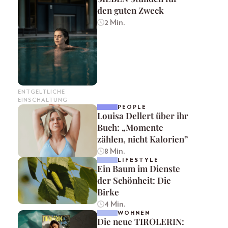
den guten Zweck
2 Min.
ENTGELTLICHE
EINSCHALTUNG
PEOPLE
Louisa Dellert über ihr
Buch: „Momente
zählen, nicht Kalorien”
8 Min.
LIFESTYLE
Ein Baum im Dienste
der Schönheit: Die
Birke
4 Min.
WOHNEN
Die neue TIROLERIN: