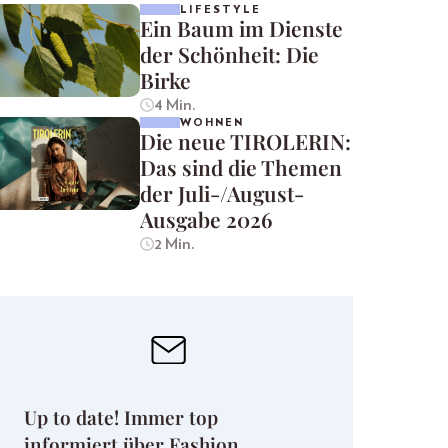
LIFESTYLE
Ein Baum im Dienste
der Schönheit: Die
Birke
4 Min.
WOHNEN
Die neue TIROLERIN:
Das sind die Themen
der Juli-/August-
Ausgabe 2026
2 Min.
Up to date! Immer top
informiert über Fashion,