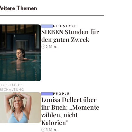
eitere Themen
LIFESTYLE
SIEBEN Stunden für
den guten Zweck
2 Min.
TGELTLICHE
INSCHALTUNG
PEOPLE
Louisa Dellert über
ihr Buch: „Momente
zählen, nicht
Kalorien”
8 Min.