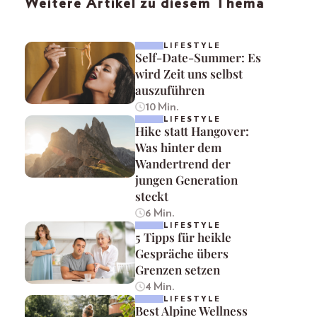
Weitere Artikel zu diesem Thema
LIFESTYLE
Self-Date-Summer: Es
wird Zeit uns selbst
auszuführen
10 Min.
LIFESTYLE
Hike statt Hangover:
Was hinter dem
Wandertrend der
jungen Generation
steckt
6 Min.
LIFESTYLE
5 Tipps für heikle
Gespräche übers
Grenzen setzen
4 Min.
LIFESTYLE
Best Alpine Wellness