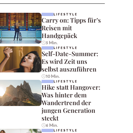
LIFESTYLE
Carry on: Tipps für’s
Reisen mit
Handgepäck
3 Min.
LIFESTYLE
Self-Date-Summer:
Es wird Zeit uns
selbst auszuführen
10 Min.
LIFESTYLE
Hike statt Hangover:
Was hinter dem
Wandertrend der
jungen Generation
steckt
6 Min.
LIFESTYLE