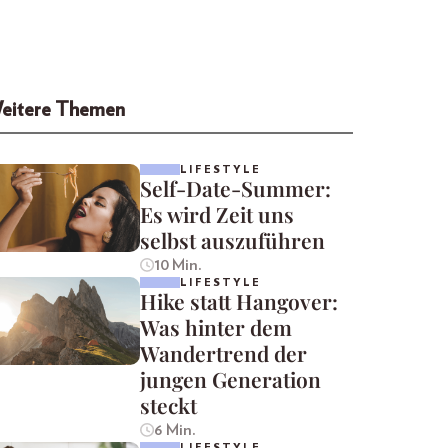
eitere Themen
LIFESTYLE
Self-Date-Summer:
Es wird Zeit uns
selbst auszuführen
10 Min.
LIFESTYLE
Hike statt Hangover:
Was hinter dem
Wandertrend der
jungen Generation
steckt
6 Min.
LIFESTYLE