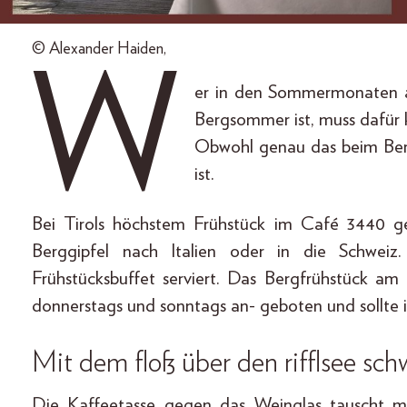
© Alexander Haiden,
W
er in den Sommermonaten a
Bergsommer ist, muss dafür k
Obwohl genau das beim Berg
ist.
Bei Tirols höchstem Frühstück im Café 3440 geh
Berggipfel nach Italien oder in die Schweiz
Frühstücksbuffet serviert. Das Bergfrühstück 
donnerstags und sonntags an- geboten und sollte i
Mit dem floß über den rifflsee sc
Die Kaffeetasse gegen das Weinglas tauscht m