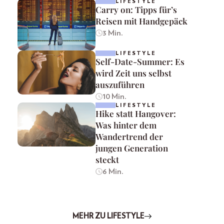
LIFESTYLE
Carry on: Tipps für’s
Reisen mit Handgepäck
3 Min.
LIFESTYLE
Self-Date-Summer: Es
wird Zeit uns selbst
auszuführen
10 Min.
LIFESTYLE
Hike statt Hangover:
Was hinter dem
Wandertrend der
jungen Generation
steckt
6 Min.
MEHR ZU LIFESTYLE