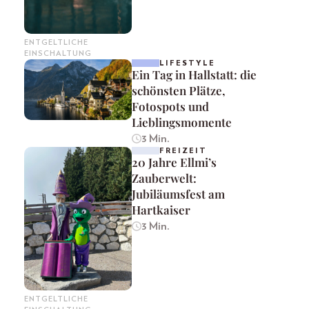
ENTGELTLICHE
EINSCHALTUNG
LIFESTYLE
Ein Tag in Hallstatt: die
schönsten Plätze,
Fotospots und
Lieblingsmomente
3 Min.
FREIZEIT
20 Jahre Ellmi’s
Zauberwelt:
Jubiläumsfest am
Hartkaiser
3 Min.
ENTGELTLICHE