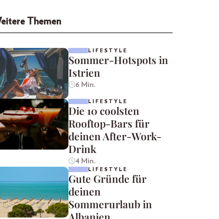
eitere Themen
LIFESTYLE
Sommer-Hotspots in
Istrien
6 Min.
LIFESTYLE
Die 10 coolsten
Rooftop-Bars für
deinen After-Work-
Drink
4 Min.
LIFESTYLE
Gute Gründe für
deinen
Sommerurlaub in
Albanien