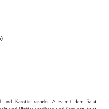
a)
el und Karotte raspeln. Alles mit dem Salat
Salz und Pfeffer verrühren und über den Salat