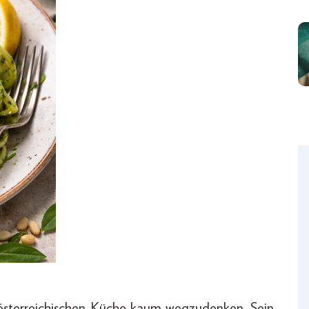
r österreichischen Küche kaum wegzudenken. Sein