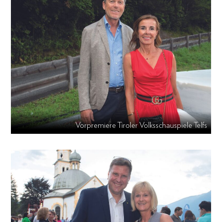
Vorpremiere Tiroler Volksschauspiele Telfs