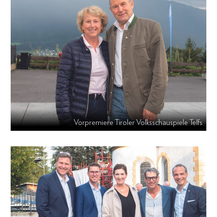
Vorpremiere Tiroler Volksschauspiele Telfs