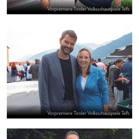
Vorpremiere Tiroler Volksschauspiele Telfs
Vorpremiere Tiroler Volksschauspiele Telfs