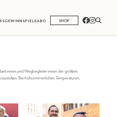
SHOP
SS
GEWINNSPIELE
ABO
ndant:innen und Wegbegleiter:innen der größten
nzustoßen. Bei frühsommerlichen Temperaturen,