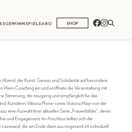
SHOP
SS
GEWINNSPIELE
ABO
en Abend, der Kunst, Genuss und Solidarität auf besondere
ten Wein-Coaching ein und eröffnete die Veranstaltung mit
ine Stimmung, die neugierig und empfänglich für das
id, Künstlerin Viktoria Ploner sowie Victoria Mayr von der
azu eine Auswahl ihrer aktuellen Serie „Frauenbilder“, deren
hie und Engagement. Im Anschluss teilten sich die
e Leinwand, die am Ende dann aus insgesamt 24 individuell