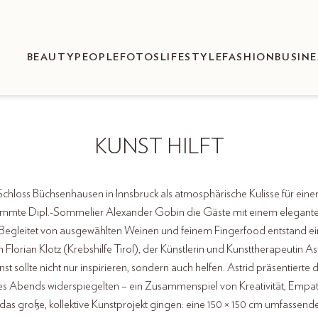
BEAUTY
PEOPLE
FOTOS
LIFESTYLE
FASHION
BUSINE
KUNST HILFT
Schloss Büchsenhausen in Innsbruck als atmosphärische Kulisse für ein
t" stimmte Dipl.-Sommelier Alexander Gobin die Gäste mit einem elegan
. Begleitet von ausgewählten Weinen und feinem Fingerfood entstand e
rian Klotz (Krebshilfe Tirol), der Künstlerin und Kunsttherapeutin Astr
sollte nicht nur inspirieren, sondern auch helfen. Astrid präsentierte d
des Abends widerspiegelten – ein Zusammenspiel von Kreativität, Empat
as große, kollektive Kunstprojekt gingen: eine 150 × 150 cm umfassend