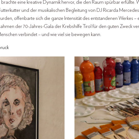
 brachte eine kreative Dynamik hervor, die den Raum spürbar erfüllte.
Futterkutter und der musikalischen Begleitung von DJ Ricarda Mercedes
urden, offenbarte sich die ganze Intensität des entstandenen Werkes 
Rahmen der 70-Jahres-Gala der Krebshilfe Tirol für den guten Zweck ve
 Menschen verbindet – und wie viel sie bewegen kann.
bruck