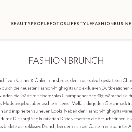
BEAUTY
PEOPLE
FOTOS
LIFESTYLE
FASHION
BUSINE
FASHION BRUNCH
nch“ von Kastner & Öhler in Innsbruck, der in der stilvoll gestalteten
e durch die neuesten Fashion-Highlights und exklusiven Duftkreationen
urden die Gäste mit einem Glas Champagner begrüßt, während sie durc
as Modeangebot überraschte mit einer Vielfalt, die jeden Geschmack tr
 und inspirierten zu neuen Looks. Neben den Fashion-Highlights ware
rfums: Die sorgfältig kuratierten Düfte versetzten die Besucherinnen in
s bildete der exklusive Brunch, bei dem sich die Gäste in entspannter