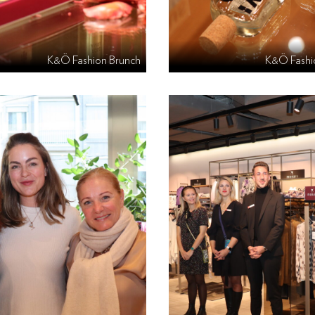
K&Ö Fashion Brunch
K&Ö Fashi