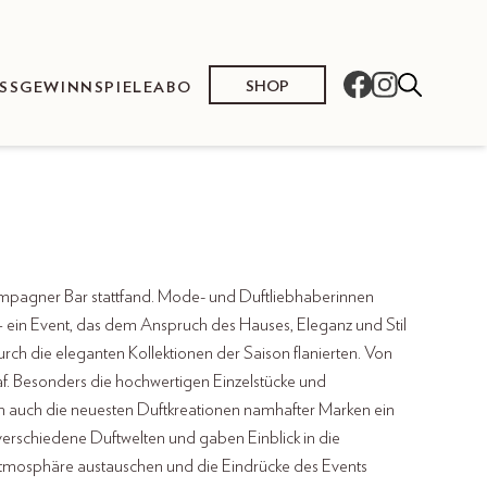
SHOP
SS
GEWINNSPIELE
ABO
 Champagner Bar stattfand. Mode- und Duftliebhaberinnen
 – ein Event, das dem Anspruch des Hauses, Eleganz und Stil
h die eleganten Kollektionen der Saison flanierten. Von
af. Besonders die hochwertigen Einzelstücke und
n auch die neuesten Duftkreationen namhafter Marken ein
 verschiedene Duftwelten und gaben Einblick in die
 Atmosphäre austauschen und die Eindrücke des Events