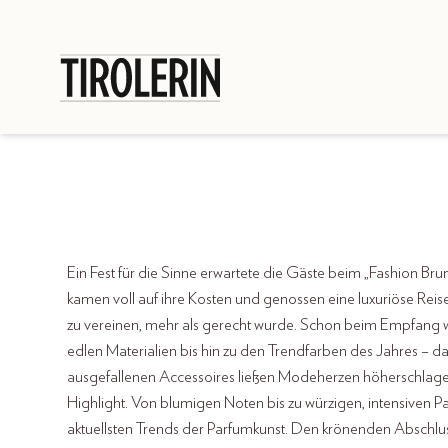
Ein Fest für die Sinne erwartete die Gäste beim „Fashion Bru
kamen voll auf ihre Kosten und genossen eine luxuriöse Reis
zu vereinen, mehr als gerecht wurde. Schon beim Empfang w
edlen Materialien bis hin zu den Trendfarben des Jahres – d
ausgefallenen Accessoires ließen Modeherzen höherschlagen
Highlight. Von blumigen Noten bis zu würzigen, intensiven Pa
aktuellsten Trends der Parfumkunst. Den krönenden Abschlus