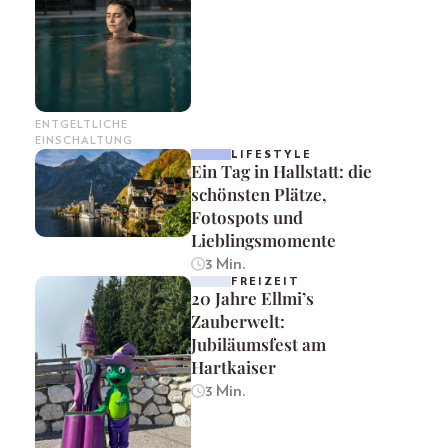
ENTGELTLICHE
EINSCHALTUNG
LIFESTYLE
Ein Tag in Hallstatt: die
schönsten Plätze,
Fotospots und
Lieblingsmomente
3 Min.
FREIZEIT
20 Jahre Ellmi’s
Zauberwelt:
Jubiläumsfest am
Hartkaiser
3 Min.