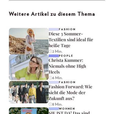
Weitere Artikel zu diesem Thema
FASHION
Diese 3 Sommer-
Textilien sind ideal für
heiße Tage
2 Min.
PEOPLE
Christa Kummer:
Niemals ohne High
Heels
6 Min.
FASHION
Fashion Forward: Wie
sieht die Mode der
Zukunft aus?
8 Min.
WOHNEN
SIE IST DA! Das sind