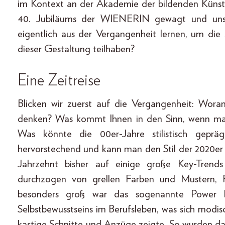
im Kontext an der Akademie der bildenden Künste
40. Jubiläums der WIENERIN gewagt und uns d
eigentlich aus der Vergangenheit lernen, um die
dieser Gestaltung teilhaben?
Eine Zeitreise
Blicken wir zuerst auf die Vergangenheit: Wor
denken? Was kommt Ihnen in den Sinn, wenn man 
Was könnte die 00er-Jahre stilistisch gepr
hervorstechend und kann man den Stil der 2020er 
Jahrzehnt bisher auf einige große Key-Trend
durchzogen von grellen Farben und Mustern, 
besonders groß war das sogenannte Power Dr
Selbstbewusstseins im Berufsleben, was sich modisc
kastige Schnitte und Anzüge zeigte. So wurden da