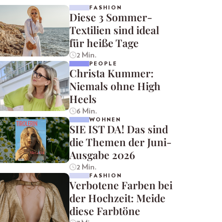
FASHION
Diese 3 Sommer-
Textilien sind ideal
für heiße Tage
2 Min.
PEOPLE
Christa Kummer:
Niemals ohne High
Heels
6 Min.
WOHNEN
SIE IST DA! Das sind
die Themen der Juni-
Ausgabe 2026
2 Min.
FASHION
Verbotene Farben bei
der Hochzeit: Meide
diese Farbtöne