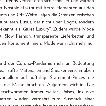
 Trends verbreiteten sich schneller und wurden
ßer Nostalgiefaktor mit Retro-Elementen aus den
ents und Off-White ließen die Grenzen zwischen
ubtileren Luxus, der nicht über Logos, sondern
 bekannt als „Quiet Luxury“. Zudem wurde Mode
t: Slow Fashion, transparente Lieferketten und
i den Konsument:innen. Mode war nicht mehr nur
hrend der Corona-Pandemie mehr an Bedeutung
ear, softe Materialien und Sneaker verschmolzen
or allem auf auffällige Statement-Pieces, die
 in die Masse brachten. Außerdem wichtig: Die
schwommen immer weiter. Unisex, inklusive
ouetten wurden vermehrt zum Ausdruck einer
r vor allem technische Innovationen beobachten: