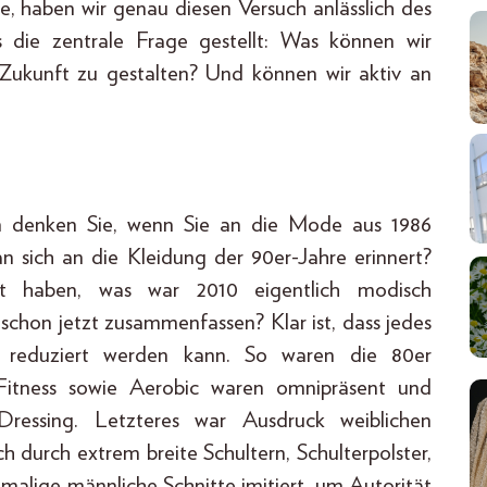
, haben wir genau diesen Versuch anlässlich des
ie zentrale Frage gestellt: Was können wir
 Zukunft zu gestalten? Und können wir aktiv an
an denken Sie, wenn Sie an die Mode aus 1986
sich an die Kleidung der 90er-Jahre erinnert?
ägt haben, was war 2010 eigentlich modisch
schon jetzt zusammenfassen? Klar ist, dass jedes
s reduziert werden kann. So waren die 80er
Fitness sowie Aerobic waren omnipräsent und
essing. Letzteres war Ausdruck weiblichen
h durch extrem breite Schultern, Schulterpolster,
malige männliche Schnitte imitiert, um Autorität