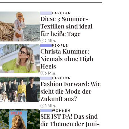
FASHION
Diese 3 Sommer-
Textilien sind ideal
für heiße Tage
2 Min.
PEOPLE
Christa Kummer:
Niemals ohne High
Heels
6 Min.
FASHION
Fashion Forward: Wie
sieht die Mode der
Zukunft aus?
8 Min.
WOHNEN
SIE IST DA! Das sind
die Themen der Juni-