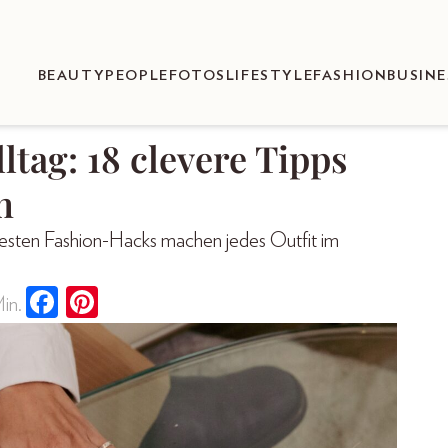
BEAUTY
PEOPLE
FOTOS
LIFESTYLE
FASHION
BUSINE
ltag: 18 clevere Tipps
n
esten Fashion-Hacks machen jedes Outfit im
in.