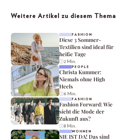
Weitere Artikel zu diesem Thema
FASHION
Diese 3 Sommer-
Textilien sind ideal für
heiße Tage
2 Min.
PEOPLE
Christa Kummer:
Niemals ohne High
Heels
6 Min.
FASHION
Fashion Forward: Wie
sieht die Mode der
Zukunft aus?
8 Min.
WOHNEN
SIE IST DA! Das sind