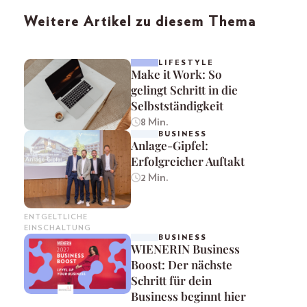
Weitere Artikel zu diesem Thema
LIFESTYLE
Make it Work: So
gelingt Schritt in die
Selbstständigkeit
8 Min.
BUSINESS
Anlage-Gipfel:
Erfolgreicher Auftakt
2 Min.
ENTGELTLICHE
EINSCHALTUNG
BUSINESS
WIENERIN Business
Boost: Der nächste
Schritt für dein
Business beginnt hier