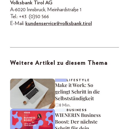
Volksbank Tirol AG
A-6020 Innsbruck, Meinhardstraße 1
Tel.: +43 (0)50 566
E-Mail:
kundenservice@volksbank.tirol
Weitere Artikel zu diesem Thema
LIFESTYLE
Make it Work: So
gelingt Schritt in die
Selbstständigkeit
8 Min.
BUSINESS
WIENERIN Business
Boost: Der nächste
Schritt für dein