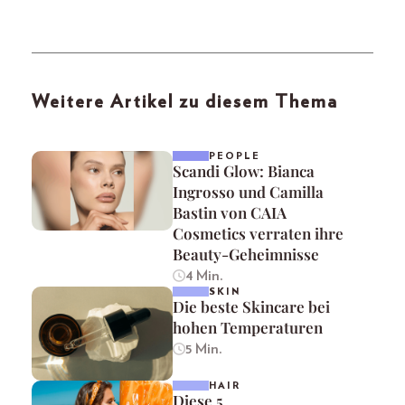
Weitere Artikel zu diesem Thema
PEOPLE
Scandi Glow: Bianca
Ingrosso und Camilla
Bastin von CAIA
Cosmetics verraten ihre
Beauty-Geheimnisse
4 Min.
SKIN
Die beste Skincare bei
hohen Temperaturen
5 Min.
HAIR
Diese 5