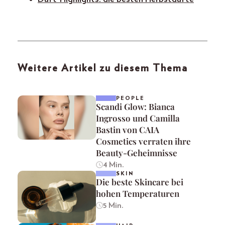
Weitere Artikel zu diesem Thema
PEOPLE
Scandi Glow: Bianca
Ingrosso und Camilla
Bastin von CAIA
Cosmetics verraten ihre
Beauty-Geheimnisse
4 Min.
SKIN
Die beste Skincare bei
hohen Temperaturen
5 Min.