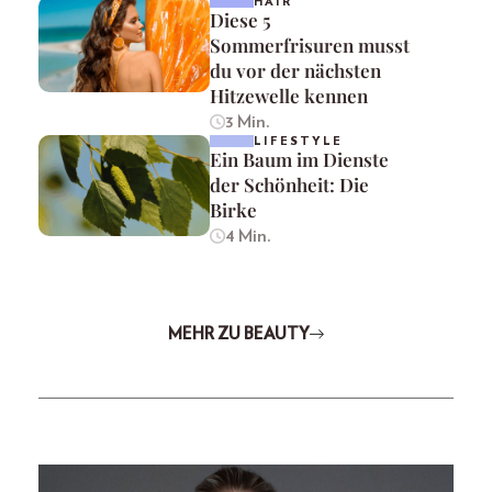
HAIR
Diese 5
Sommerfrisuren musst
du vor der nächsten
Hitzewelle kennen
3 Min.
LIFESTYLE
Ein Baum im Dienste
der Schönheit: Die
Birke
4 Min.
MEHR ZU BEAUTY