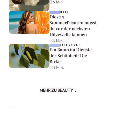
5 Min.
HAIR
Diese 5
Sommerfrisuren musst
du vor der nächsten
Hitzewelle kennen
3 Min.
LIFESTYLE
Ein Baum im Dienste
der Schönheit: Die
Birke
4 Min.
MEHR ZU BEAUTY