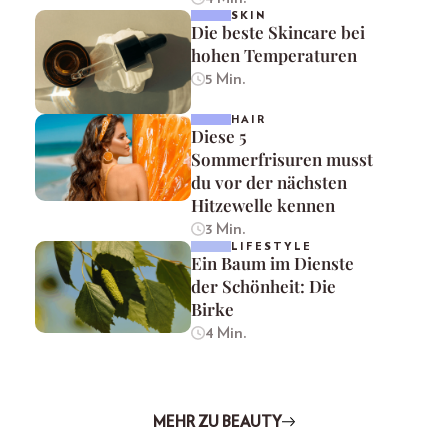
SKIN
Die beste Skincare bei
hohen Temperaturen
5 Min.
HAIR
Diese 5
Sommerfrisuren musst
du vor der nächsten
Hitzewelle kennen
3 Min.
LIFESTYLE
Ein Baum im Dienste
der Schönheit: Die
Birke
4 Min.
MEHR ZU BEAUTY