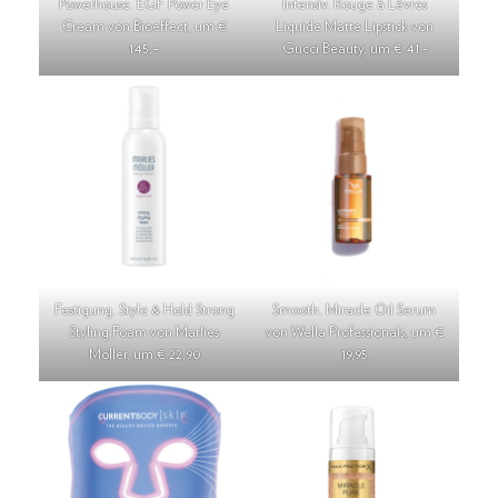
Powerhouse. EGF Power Eye
Intensiv. Rouge à Lèvres
Cream von Bioeffect, um €
Liquide Matte Lipstick von
145,–
Gucci Beauty, um € 41,-
Festigung. Style & Hold Strong
Smooth. Miracle Oil Serum
Styling Foam von Marlies
von Wella Professionals, um €
Möller, um € 22,90
19,95