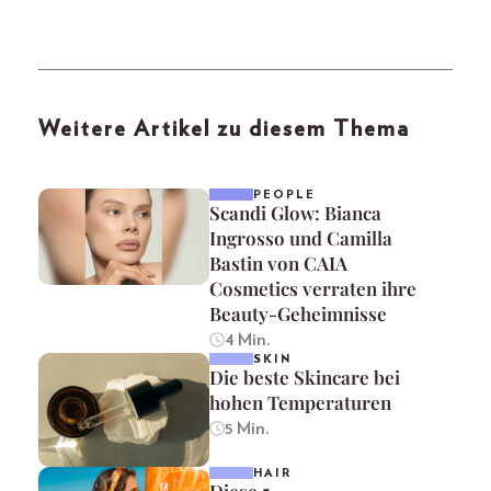
Weitere Artikel zu diesem Thema
PEOPLE
Scandi Glow: Bianca
Ingrosso und Camilla
Bastin von CAIA
Cosmetics verraten ihre
Beauty-Geheimnisse
4 Min.
SKIN
Die beste Skincare bei
hohen Temperaturen
5 Min.
HAIR
Diese 5