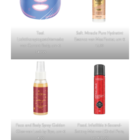
Tool.
Soft. Miracle Pure Hydratint
Lichttherapiegesichtsmaske
Essence von Max Factor, um €
von Current Body, um €
15,99
349,99
Face and Body Spray Golden
Fixed. Infaillible 3-Second-
Glow von Look by Bipa, um €
Setting-Mist von L’Oréal Paris,
4,99
um € 11,99