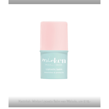
Natürlich. Minlen Liptastic Balm von Weleda, um € 10,-