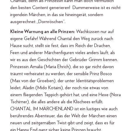
Chantals, denn als Prinzessin kann man doch vermutlich
den besten Content generieren! Dummerweise ist es nicht
irgendein Märchen, in das sie hineingerät, sondern
ausgerechnet „Dornröschen“.
Kleine Warnung an alle Prinzen:
Wachküssen nur auf
eigene Gefahr! Während Chantal den Weg zurück nach
Hause sucht, stellt sie fest, dass im Reich der Drachen,
Feen und anderer Märchenfiguren vieles anders läuft, als
wir es aus den Geschichten der Gebrüder Grimm kennen.
Prinzessin Amalia (Maria Ehrich), die so gar nicht davon
träumt verheiratet zu werden, der sensible Prinz Bosco
(Max von der Groeben), der unter Identitätsproblemen
leidet, Aladin (Mido Kotaini), der noch nie etwas von
einem fliegenden Teppich gehört hat, und eine Hexe (Nora
Tschirner), die alles andere als die Klischees erfüllt.
CHANTAL IM MÄRCHENLAND ist ein lustiges wie auch
berührendes Abenteuer, das der Welt der Märchen einen
neuen und zeitgemäßen Twist gibt und zeigt, dass es für
ein Happy End ganz sicher keine Prinzen braucht.