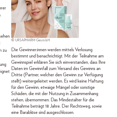
hrer
h
ssehen
© URSAPHARM Ges.m.b.H.
t
Die Gewinner:innen werden mittels Verlosung
n zu
bestimmt und benachrichtigt. Mit der Teilnahme am
Gewinnspiel erklären Sie sich einverstanden, dass Ihre
rung
Daten im Gewinnfall zum Versand des Gewinns an
eignet
Dritte (Partner, welcher den Gewinn zur Verfügung
stellt) weitergeleitet werden. Es wird keine Haftung
für den Gewinn, etwaige Mängel oder sonstige
Schäden, die mit der Nutzung in Zusammenhang
stehen, übernommen. Das Mindestalter für die
Teilnahme beträgt 18 Jahre. Der Rechtsweg, sowie
eine Barablöse sind ausgeschlossen.