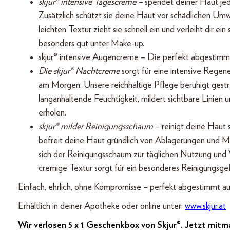
skjur® intensive Tagescreme –
spendet deiner Haut je
Zusätzlich schützt sie deine Haut vor schädlichen Umwel
leichten Textur zieht sie schnell ein und verleiht dir 
besonders gut unter Make-up.
skjur® intensive Augencreme – Die perfekt abgestimm
Die skjur® Nachtcreme
sorgt für eine intensive Regen
am Morgen. Unsere reichhaltige Pflege beruhigt gestre
langanhaltende Feuchtigkeit, mildert sichtbare Linien u
erholen.
skjur® milder Reinigungsschaum
– reinigt deine Haut s
befreit deine Haut gründlich von Ablagerungen und M
sich der Reinigungsschaum zur täglichen Nutzung und 
cremige Textur sorgt für ein besonderes Reinigungsge
Einfach, ehrlich, ohne Kompromisse – perfekt abgestimmt au
Erhältlich in deiner Apotheke oder online unter:
www.skjur.at
Wir verlosen 5 x 1 Geschenkbox von Skjur®. Jetzt mit