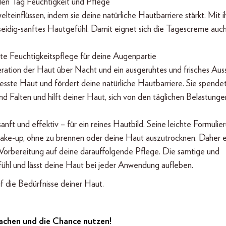
den Tag Feuchtigkeit und Pflege
teinflüssen, indem sie deine natürliche Hautbarriere stärkt. Mit i
ein seidig-sanftes Hautgefühl. Damit eignet sich die Tagescreme auc
te Feuchtigkeitspflege für deine Augenpartie
eration der Haut über Nacht und ein ausgeruhtes und frisches Au
sste Haut und fördert deine natürliche Hautbarriere. Sie spende
nd Falten und hilft deiner Haut, sich von den täglichen Belastunge
anft und effektiv – für ein reines Hautbild. Seine leichte Formulie
ake-up, ohne zu brennen oder deine Haut auszutrocknen. Daher 
Vorbereitung auf deine darauffolgende Pflege. Die samtige und
fühl und lässt deine Haut bei jeder Anwendung aufleben.
f die Bedürfnisse deiner Haut.
machen und die Chance nutzen!