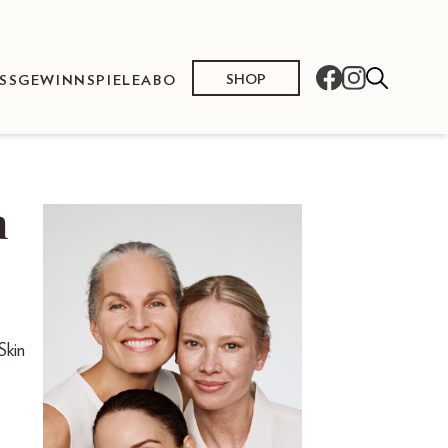
SHOP
SS
GEWINNSPIELE
ABO
n
Skin