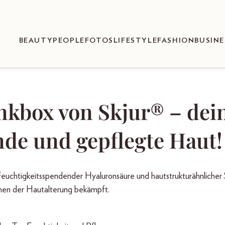
BEAUTY
PEOPLE
FOTOS
LIFESTYLE
FASHION
BUSINE
nkbox von Skjur® – dei
nde und gepflegte Haut!
feuchtigkeitsspendender Hyaluronsäure und hautstrukturähnlicher 
ichen der Hautalterung bekämpft.